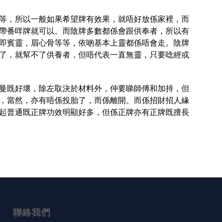
等，所以一般如果希望牌有效果，就唔好放係家裡，而
帶番咩牌就可以。而陰牌多數都係會跟供奉者，所以有
即賓靈，眉心骨等等，依啲基本上靈都係唔會走。陰牌
了，就幫不了供養者，但唔代表一直無靈，只要唸經或
曼既好壞，除左取決於材料外，仲要睇師傅和加持，但
，當然，亦有唔係投胎了，而係離開。而係招財招人緣
起普通既正牌功效明顯好多，但係正牌亦有正牌既擅長
聯絡我們