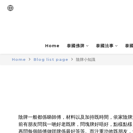
Home
泰國佛牌
泰國法事
泰
Home
Blog list page
陰牌小知識
陰牌一般都係睇師傅，材料以及加持既時間，依家陰牌
前有朋友問我一啲好老既牌，問塊牌好唔好，點樣點樣
再問每個師傅做咩牌係最好等等。而注重功效既朋友，