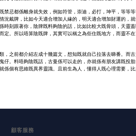
既禁忌都係離身就失效，例如符管，崇迪，必打，坤平，等等等
情況戴牌，比如今天適合增加人緣的，明天適合增加財運的，就
係時刻跟著你，陰牌既料夠陰的話，比如比較大既骨頭，天靈蓋
而定。所以唔算陰既牌，其實可以稱之為佢住既地方，而靈不在
類，之前都介紹左成十幾篇文，想知既就自己拉落去睇番。而古
鬼仔。料唔夠陰既話，古曼係可以走的，亦就係有朋友講既投胎
就係個有思維既異界靈識。且前生為人，懂得人既心理需要，比
顧客服務