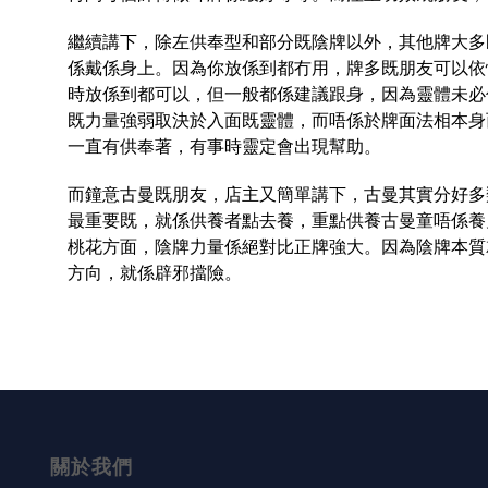
繼續講下，除左供奉型和部分既陰牌以外，其他牌大多
係戴係身上。因為你放係到都冇用，牌多既朋友可以依
時放係到都可以，但一般都係建議跟身，因為靈體未必
既力量強弱取決於入面既靈體，而唔係於牌面法相本身
一直有供奉著，有事時靈定會出現幫助。
而鐘意古曼既朋友，店主又簡單講下，古曼其實分好多
最重要既，就係供養者點去養，重點供養古曼童唔係養
桃花方面，陰牌力量係絕對比正牌強大。因為陰牌本質
方向，就係辟邪擋險。
關於我們