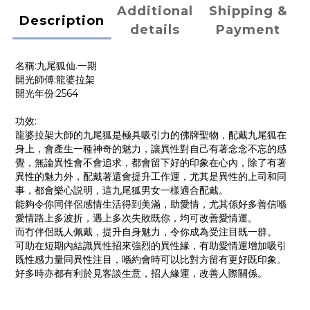
Additional
Shipping &
Description
details
Payment
名稱:九尾狐仙.一期
開光師傅:龍婆拉架
開光年份:2564
功效:
龍婆拉架大師的九尾狐是極具吸引力的佛牌聖物，配戴九尾狐在
身上，會產生一種神奇的魅力，讓異性對自己有著念念不忘的感
覺，無論異性會不會追求，都會留下好的印象在心內，除了有著
異性的魅力外，配戴著還會提升工作運，尤其是異性的上司和同
事，都會樂心説明，這九尾狐男女一樣適合配戴。
能夠令你同伴侶感情生活得到美滿，助愛情，尤其係好多善信喺
愛情路上多波折，遇上多次失敗既你，均可改善愛情運。
而冇伴侶既人佩戴，提升自身魅力，令你成為受注目既一群。
可助在短期內結識異性招來強烈的異性緣，有助愛情運增加吸引
既性感力量同異性注目，喺約會時可以比對方留有更好既印象。
好多時亦都有利於見客談生意，招人緣運，改善人際關係。