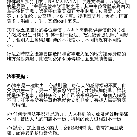
部佛教所加持用的，NA MA PA TA 四字經文法事，五鬼使用
的是男靈，
✅
主要是啟生財運財之用，其中中位零體蕞為凶因
為要湊足五鬼，
師傅需供奉泰國五大生財鬼，皮康夢，皮
苾，
♀️
皮咖蛇，皮宮瑰，
♂️
皮卡膜。後供奉艾丹，舍梁，阿瓦
薩多，濕維，迪啀，五個tou中五鬼。
其中做五鬼運財的各位善信，
⚠️⚠️⚠️
需要提供善信們的（照
片/姓名/出生日期）師傅一對一做法、做完後會提供照片同影
片，個別人士會得到師傅的不能指示，不同情況有不同指
示。
行法之時或之後需要開啟門和窗等進入氣的地方讓你身處的
地方聚起氣場，此法術必須有師傅驅使五鬼幫助善信。
法事要點：
✍
法事是一種助力，心誠則靈，每個人的感應福報不同。師
父助力您一半，另一半要看您的福報，才能增加能量。福報
就是多做善事，維持多久，依自己的福報為主。每個人磁場
不同，並不是所有法事做完就會立刻見效，有些人需要適應
一段時間。
✍
任何愛情法事都只是助力，人人得到的功效及起效時間都
不同，皆因人人的問題不一樣，得到的效力也相對不一樣
✍
誠心、加上自己的努力，必能得到幫助。若有許願且成
願，記得要多多行善佈施。