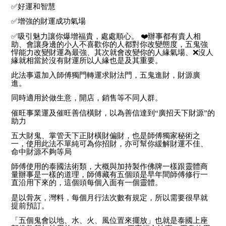
✅
好運和智慧
✅
增強的財運成功氣場
✅
吸引魅力讓你爆增福貴，處處順心。
❤️
辦事都有貴人相
助、會讓身邊的小人不喜歡你的人都對你改變態度，五鬼強
悍能力改變財運為最強、其次就會改變你的人緣氣場、
❌
沒人
緣就相當於沒有財運所以人緣也是及其重要。
此法事還加入師傅獨門轉運求財法門，
五鬼進財，
財源廣
進。
同時適用於做生意，開店，銷售等不同人群。
催旺事業運及催旺善信橫財，
以為善信達到“廣招天下財源”的
助力
五大財鬼、掌管天下正財橫財偏財，也是師傅獨家秘術之
一，使用此法不單純可為你招財，亦可幫你緩解財運不佳、
命中財源不夠等局
師傅使用的泰國法術類，大概與加持製作佛牌一樣跟靈體商
量辦事是一樣的道理，
師傅藏有五個頭是早年間師傅修行一
直沿用下來的，這個頭每個入面有一個靈體。
是以骨灰，灣料，每個月行法次數有規定，所以需要很早就
提前預訂。
「五個鬼會以地、水、火、風位置來擺放」也就是泰國上座