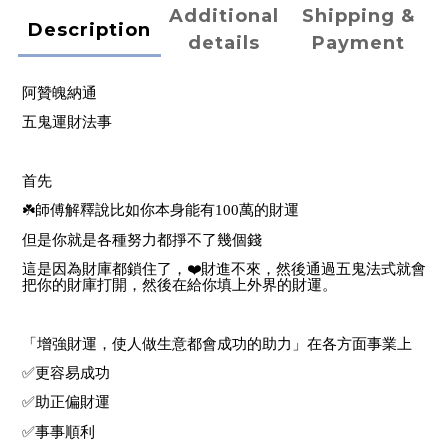
Additional
Shipping &
Description
details
Payment
阿贊魄納通
五鬼運財法事
首先
☘️
師傅解釋說比如你本身能有100萬的財運
但是你就是各種努力都掙不了幾個錢
這是因為財庫都鎖住了，
❤️
財進不來，
然後通過五鬼法式就會
把你的財庫打開，
然後在給你填上外界的財運。
「增強財運，使人做生意都會成功的助力」在各方面事業上
✅
更容易成功
✅
助正偏財運
✅
事事順利