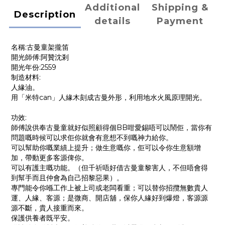
Additional
Shipping &
Description
details
Payment
名稱:古曼童架攏笛
開光師傅:阿贊沈剎
開光年份:2559
制造材料:
人緣油。
用「米特can」人緣木刻成古曼外形，利用地水火風原理開光。
功效:
師傅說供奉古曼童就好似照顧得個BB咁愛錫唔可以鬧佢，當你有
問題嘅時候可以求佢你就會有意想不到嘅神力給你。
可以幫助你嘅業績上提升；做生意嘅你，佢可以令你生意額增
加，帶動更多客源俾你。
可以有護主嘅功能。（但千祈唔好借古曼童黎害人，不但唔會得
到幫手而且仲會為自己招黎惡果）。
專門能令你喺工作上被上司或老闆看重；可以替你招攬無數貴人
運、人緣、客源；是微商、開店舖，保你人緣好到爆燈，客源源
源不斷，貴人接重而來。
保護供養者既平安。