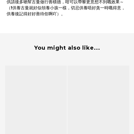
供請後多啲幫古曼做行善積德，咁可以帶黎更意想不到嘅效果～
（
❗️
供養古曼就好似領養小孩一樣，切忌供養唔好貪一時嘅得意，
供養後記得好好善待佢啊吖）。
You might also like...