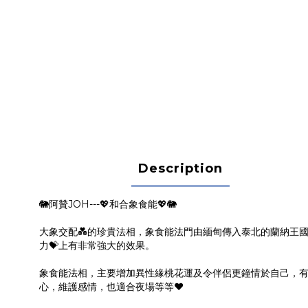
Description
🐘阿贊JOH---💖和合象食能💖🐘
大象交配💑的珍貴法相，象食能法門由緬甸傳入泰北的蘭納王國，
力💝上有非常強大的效果。
象食能法相，主要增加異性緣桃花運及令伴侶更鐘情於自己，
心，維護感情，也適合夜場等等❤️