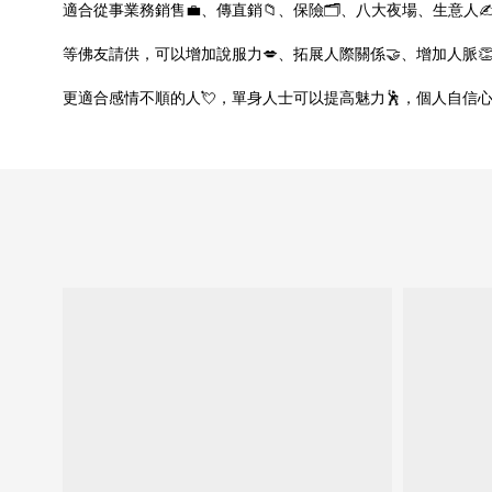
適合從事業務銷售💼、傳直銷📁、保險🗂️、八大夜場、生意人✍
等佛友請供，可以增加說服力💋、拓展人際關係🤝、增加人脈👏
更適合感情不順的人💘，單身人士可以提高魅力🕺，個人自信心🤓