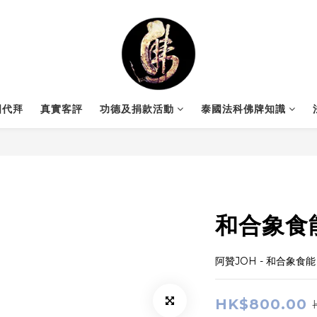
國代拜
真實客評
功德及捐款活動
泰國法科佛牌知識
和合象食
阿贊JOH - 和合象食能
HK$800.00