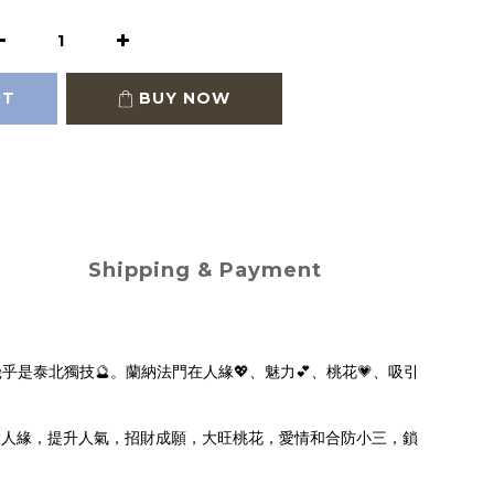
RT
BUY NOW
Shipping & Payment
是泰北獨技🔮。蘭納法門在人緣💖、魅力💕、桃花💗、吸引
大人緣，提升人氣，招財成願，大旺桃花，愛情和合防小三，鎖