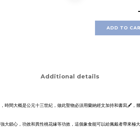
ADD TO CA
Additional details
時間大概是公元十三世紀，做此聖物必須用蘭納經文加持和書寫🖋️，幾乎
有強大鎖心，功效和異性桃花緣等功效，這個象食能可以給佩戴者帶來極