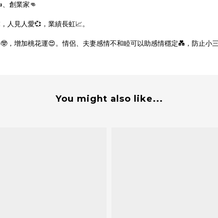
️、創業家👊
，人見人愛💞，業績長虹📈。
，增加桃花運😍。情侶、夫妻感情不和睦可以助感情穩定💑，防止小三，愛情長
You might also like...