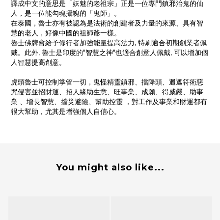
譯成中文的意思是「妖魅的老祖宗」正是一位專門鎮邪治鬼的仙
人，是一位能勾魂攝魄的「鬼師」。
在泰國，魯士亦有被認為是法術的創建者及力量的來源、具有智
慧的老人，好像中國的祖師爺一樣。
魯士佛牌會給予修行者加強能量提高法力, 特刷適合初期創業者佩
戴。此外, 魯士是印度的"智慧之神"也適合創意人佩戴, 可以增加個
人智慧提高創意。
虎頭魯士可控制掌管一切，鬼怪精靈鎮邪、擋降頭、迴遮符術惡
咒侵害並招財運、招人緣助生意、旺事業、成願、得威嚴、助事
業 、增長智慧、擋災避險、幫助控靈 ，對工作及事業和財運都有
很大幫助，尤其是增強個人自信心。
You might also like...