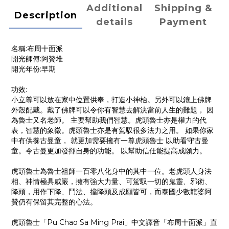
Additional
Shipping &
Description
details
Payment
名稱:布周十面派
開光師傅:阿贊堆
開光年份:早期
功效:
小立尊可以放在家中位置供奉，打造小神枱。另外可以鑲上佛牌
外殼配戴。戴了佛牌可以令你有智慧去解決當前人生的難題， 因
為魯士又名老師。 主要幫助我們智慧。虎頭魯士亦是權力的代
表，智慧的象徵。虎頭魯士亦是有駕馭很多法力之用。 如果你家
中有供養古曼童， 就更加需要擁有一尊虎頭魯士 以助看守古曼
童。令古曼更加發揮自身的功能。 以幫助信仕能提高成願力。
虎頭魯士為魯士祖師一百零八化身中的其中一位。老虎頭人身法
相、神情極具威嚴，擁有強大力量、可駕馭一切的鬼靈、邪術、
降頭，用作下降、鬥法、擋降頭及成願皆可，而泰國少數龍婆阿
贊仍有保留其完整的心法。
虎頭魯士「Pu Chao Sa Ming Prai」中文譯音「布周十面派」直