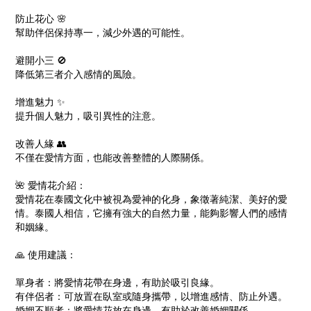
防止花心 🌸
幫助伴侶保持專一，減少外遇的可能性。
避開小三 🚫
降低第三者介入感情的風險。
增進魅力 ✨
提升個人魅力，吸引異性的注意。
改善人緣 👥
不僅在愛情方面，也能改善整體的人際關係。
🌺 愛情花介紹：
愛情花在泰國文化中被視為愛神的化身，象徵著純潔、美好的愛
情。泰國人相信，它擁有強大的自然力量，能夠影響人們的感情
和姻緣。
🙏 使用建議：
單身者：將愛情花帶在身邊，有助於吸引良緣。
有伴侶者：可放置在臥室或隨身攜帶，以增進感情、防止外遇。
婚姻不順者：將愛情花放在身邊，有助於改善婚姻關係。