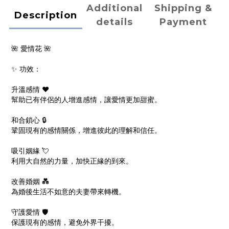
Additional
Shipping &
Description
details
Payment
🌺 愛情花 🌺
✨ 功效：
升溫感情 ❤️
幫助已有伴侶的人增進感情，讓愛情更加甜蜜。
和合鎖心 🔒
鞏固現有的感情關係，增進彼此的理解和信任。
吸引姻緣 💘
利用大自然的力量，加快正緣的到來。
改善婚姻 💑
為婚後生活不如意的夫妻帶來轉機。
守護愛情 🛡️
保護現有的感情，避免外界干擾。