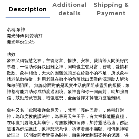
Additional
Shipping &
Description
details
Payment
名稱:象神
開光師傅:阿贊噴打
開光年份:2565
功效:
象神又稱智慧之神，主管財富、愉快、安寧、愛情等人間美好的
事務，一個助你解決困難之神，同時也主管財富，智慧，愛情和
歡欣。象神相信，天大的因難源頭是在於微小的不足，所以象神
找老鼠做待從，利用老鼠在微小的角落找出因難的源頭助人解決
和移開阻困。 無論你面對的是現實生活的困阻或靈界的煩擾，象
神都有能力助你成功渡過困境。象神會和你一同面對，助加強自
信，鼓動潛藏智慧，增強運勢，全面發揮才幹能力渡過難關。
象神又名「毗那夜迦象鼻天」，梵音「嘎納巴帝」，俗稱紅財
神，為印度教的護法神，為最高天主王子，有大福報能賜資糧，
在印度到處能見其廟宇，有無數神蹟留傳，加持靈感迅速，佛証
道後為佛法護法，象神慈悲為懷，祈求者無不滿願。相傳象神精
於理財，民間從商者皆奉為財神，而象神受到濕婆神的保護，供