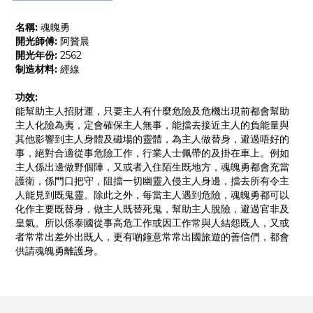
名稱:
魂魄勇
開光師傅:
阿贊晨
開光年份:
2562
制造材料:
經線
功效:
能幫助主人招財運，只要主人有什麼危險及危機出現前都會幫助
主人化險為夷，定會確保主人無事，能擋去接近主人的負能量與
其他影響到主人身體及磁場的靈體，為主人做替身，避過唔好的
事，絕對合適從事危險工作，行業人士佩帶的及掛在車上。例如
主人係出邊做野個陣，又或者入住陌生既地方，魂魄勇都會充當
護衛，係門口把守，阻擋一切幽靈入侵主人身邊，擋去所有令主
人能見到既鬼靈。除此之外，每當主人遇到危險，魂魄勇都可以
化作主要既替身，做主人既替死鬼，幫助主人脫險，避過官非及
皇氣。所以係泰國從事高危工作或因工作常與人結怨既人，又或
者常常出差外出既人，更有啲鐘意常常出國旅遊的善信們，都會
供請魂魄勇離護身。