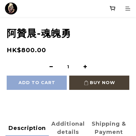
阿贊晨-魂魄勇
HK$800.00
ADD TO CART
BUY NOW
Additional
Shipping &
Description
details
Payment