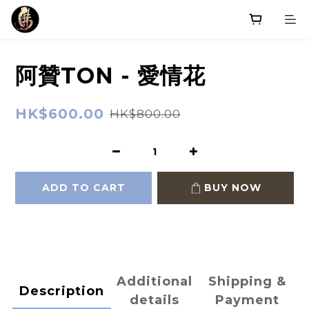
阿贊TON - 愛情花
HK$600.00
HK$800.00
ADD TO CART
BUY NOW
Additional
Shipping &
Description
details
Payment