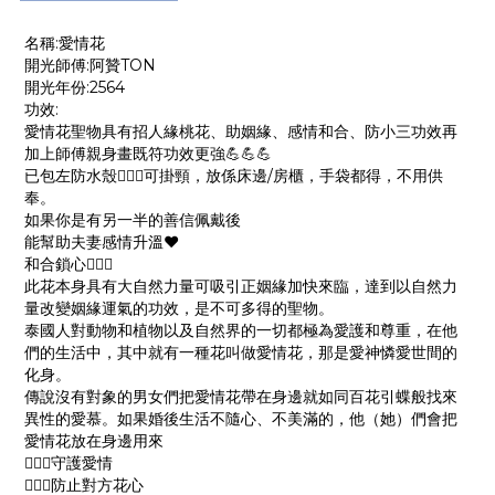
名稱:愛情花
開光師傅:阿贊TON
開光年份:2564
功效:
愛情花聖物具有招人緣桃花、助姻緣、感情和合、防小三功效再
加上師傅親身畫既符功效更強💪💪💪
已包左防水殼💁🏻‍♂️可掛頸，放係床邊/房櫃，手袋都得，不用供
奉。
如果你是有另一半的善信佩戴後
能幫助夫妻感情升溫❤️
和合鎖心💁🏻‍♂️
此花本身具有大自然力量可吸引正姻緣加快來臨，達到以自然力
量改變姻緣運氣的功效，是不可多得的聖物。
泰國人對動物和植物以及自然界的一切都極為愛護和尊重，在他
們的生活中，其中就有一種花叫做愛情花，那是愛神憐愛世間的
化身。
傳說沒有對象的男女們把愛情花帶在身邊就如同百花引蝶般找來
異性的愛慕。如果婚後生活不隨心、不美滿的，他（她）們會把
愛情花放在身邊用來
🙅🏽‍♀️守護愛情
🙅🏽‍♀️防止對方花心