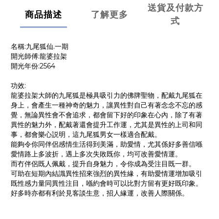
送貨及付款方
商品描述
了解更多
式
名稱:九尾狐仙.一期
開光師傅:龍婆拉架
開光年份:2564
功效:
龍婆拉架大師的九尾狐是極具吸引力的佛牌聖物，配戴九尾狐在
身上，會產生一種神奇的魅力，讓異性對自己有著念念不忘的感
覺，無論異性會不會追求，都會留下好的印象在心內，除了有著
異性的魅力外，配戴著還會提升工作運，尤其是異性的上司和同
事，都會樂心説明，這九尾狐男女一樣適合配戴。
能夠令你同伴侶感情生活得到美滿，助愛情，尤其係好多善信喺
愛情路上多波折，遇上多次失敗既你，均可改善愛情運。
而冇伴侶既人佩戴，提升自身魅力，令你成為受注目既一群。
可助在短期內結識異性招來強烈的異性緣，有助愛情運增加吸引
既性感力量同異性注目，喺約會時可以比對方留有更好既印象。
好多時亦都有利於見客談生意，招人緣運，改善人際關係。