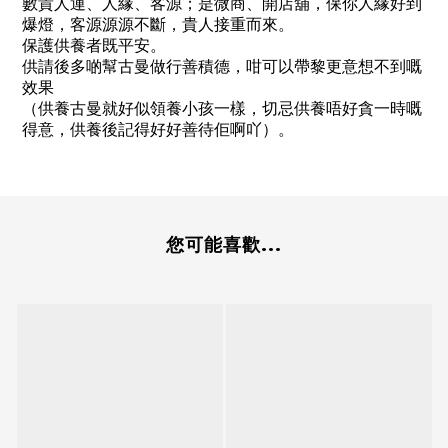
數貴人運、人緣、客源；是微商、開店舖，保你人緣好到
爆燈，客源源源不斷，貴人接重而來。
保護供養者既平安。
供請後多啲幫古曼做行善積德，咁可以帶黎更意想不到嘅
效果
（供養古曼就好似領養小孩一樣，切忌供養唔好貪一時嘅
得意，供養後記得好好善待佢啊吖）。
您可能喜歡...