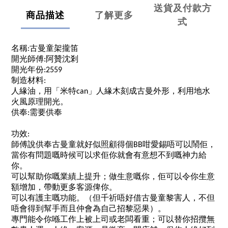
送貨及付款方
商品描述
了解更多
式
名稱:古曼童架攏笛
開光師傅:阿贊沈剎
開光年份:2559
制造材料:
人緣油，用「米特can」人緣木刻成古曼外形，利用地水
火風原理開光。
供奉:需要供奉
功效:
師傅說供奉古曼童就好似照顧得個BB咁愛錫唔可以鬧佢，
當你有問題嘅時候可以求佢你就會有意想不到嘅神力給
你。
可以幫助你嘅業績上提升；做生意嘅你，佢可以令你生意
額增加，帶動更多客源俾你。
可以有護主嘅功能。（但千祈唔好借古曼童黎害人，不但
唔會得到幫手而且仲會為自己招黎惡果）。
專門能令你喺工作上被上司或老闆看重；可以替你招攬無