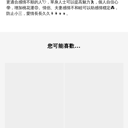
更適合感情不順的人💘，單身人士可以提高魅力🕺，個人自信心
🤓，增加桃花運😍。情侶、夫妻感情不和睦可以助感情穩定💑，
防止小三，愛情長長久久👨‍👩‍👧‍👧。
您可能喜歡...