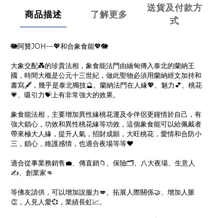
送貨及付款方
商品描述
了解更多
式
🐘阿贊JOH---💖和合象食能💖🐘
大象交配💑的珍貴法相，象食能法門由緬甸傳入泰北的蘭納王
國，時間大概是公元十三世紀，做此聖物必須用蘭納經文加持和
書寫🖋️，幾乎是泰北獨技🔮。蘭納法門在人緣💖、魅力💕、桃花
💗、吸引力💝上有非常強大的效果。
象食能法相，主要增加異性緣桃花運及令伴侶更鐘情於自己，有
強大鎖心，功效和異性桃花緣等功效，這個象食能可以給佩戴者
帶來極大人緣，提升人氣，招財成願，大旺桃花，愛情和合防小
三，鎖心，維護感情，也適合夜場等等❤️
適合從事業務銷售💼、傳直銷📁、保險🗂️、八大夜場、生意人
✍️、創業家👊
等佛友請供，可以增加說服力💋、拓展人際關係🤝、增加人脈
👏，人見人愛💞，業績長虹📈。