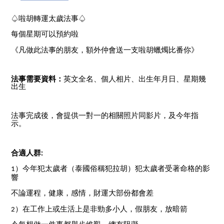
♤
啦胡轉運太歲法事
♤
每個星期可以預約啦
《凡做此法事的朋友，額外仲會送一支啦胡蠟燭比番你》
法事需要資料：
英文全名、
個人相片、
出生年月日、
星期幾
出生
法事完成後，會提供一對一的相關照片同影片，及今年指
示。
合適人群
:
）今年犯太歲者（泰國俗稱犯拉胡）犯太歲者受著命格的影
1
響
不論運程，健康，感情，財運大部份都會差
）在工作上或生活上是非勁多小人，假朋友，放暗箭
2