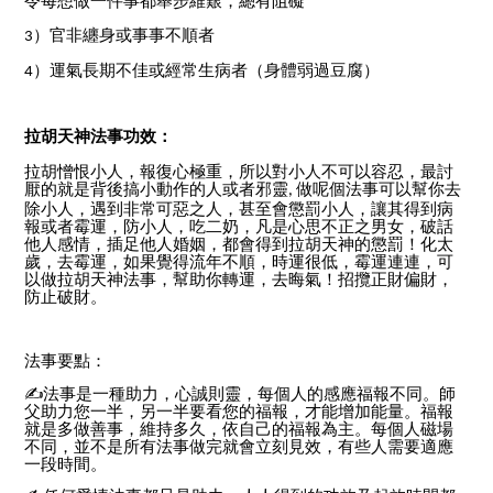
令每想做一件事都舉步維艱，總有阻礙
）官非纏身或事事不順者
3
）運氣長期不佳或經常生病者（身體弱過豆腐）
4
拉胡天神法事功效：
拉胡憎恨小人，報復心極重，所以對小人不可以容忍，最討
厭的就是背後搞小動作的人或者邪靈
做呢個法事可以幫你去
,
除小人，遇到非常可惡之人，甚至會懲罰小人，讓其得到病
報或者霉運，防小人，吃二奶，凡是心思不正之男女，破話
他人感情，插足他人婚姻，都會得到拉胡天神的懲罰！化太
歲，去霉運，如果覺得流年不順，時運很低，霉運連連，可
以做拉胡天神法事，幫助你轉運，去晦氣！招攬正財偏財，
防止破財。
法事要點：
✍
法事是一種助力，心誠則靈，每個人的感應福報不同。師
父助力您一半，另一半要看您的福報，才能增加能量。福報
就是多做善事，維持多久，依自己的福報為主。每個人磁場
不同，並不是所有法事做完就會立刻見效，有些人需要適應
一段時間。