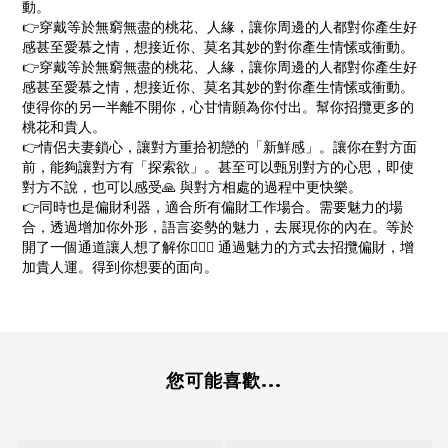
動。
👉穿戴等於無窮無盡的桃花、人緣，讓你周邊的人都對你產生好
感甚至愛慕之情，想接近你、莫名其妙的對你產生情愫或衝動。
👉穿戴等於無窮無盡的桃花、人緣，讓你周邊的人都對你產生好
感甚至愛慕之情，想接近你、莫名其妙的對你產生情愫或衝動。
使得你的另一半離不開你，心甘情願為你付出。幫你招攬更多的
桃花和貴人。
👉情侶夫妻鎖心，讓對方重拾初戀的「新鮮感」。讓你在對方面
前，能夠讓對方有「探索欲」。甚至可以甄別對方的心思，即使
對方不說，也可以感受🙏 與對方相處的過程中更快樂。
👉同時也是偏財利器，適合所有偏財工作場合。需要魅力的場
合，透過增加你外形，語言姿勢的魅力，去展現你的內在。等於
開了一個通道讓人想了解你💁🏻‍♂️ 通過魅力的方式去招攬偏財，增
加貴人運。得到你想要的面向。
您可能喜歡...