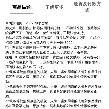
送貨及付款方
商品描述
了解更多
式
🔺阿讚頌彭｜2567 坤平舍娜
師父第一期製作加持·最佳招財鎖心牌💁🏻‍♂️不誇張來說，佩戴等於
給自己下了一個魅力降。都帶有編號，正規法會加持。
㊙️法相區別於傳統的“坤平抱妻”，而是貼近於魅力與性。在鎖心，
招攬桃花，偏財方面都絕對是更上一層樓💁🏻‍♂️
🇹🇭有泰國善信佩戴一年左右，就已經翻身，原本已經流失掉
的，對自己有幫助的人脈都自己回來，成就了一番事業。
採用108種魅力招財粉料製作，背面除了經文以外。分為古寺釘
（最高限量版19尊），以及特別銀符管（限量99尊）兩個版本。
兩個版本的牌入料不一樣。
👉佩戴等於無窮無盡的桃花、人緣，讓你周邊的人都對你產生好
感甚至愛慕之情，想接近你、莫名其妙的對你產生情愫或者衝
動。
👉佩戴等於無窮無盡的桃花、人緣，讓你周邊的人都對你產生好
感甚至愛慕之情，想接近你、莫名其妙的對你產生情愫或者衝
動。
👉佩戴等於無窮無盡的桃花、人緣，讓你周邊的人都對你產生好
感甚至愛慕之情，想接近你、莫名其妙的對你產生情愫或者衝