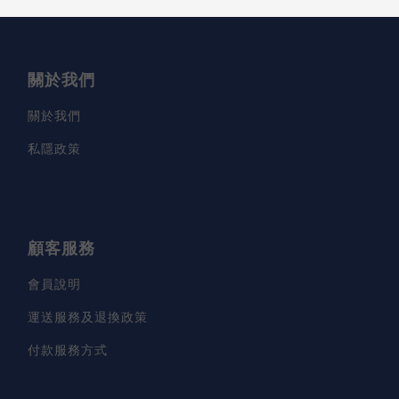
關於我們
關於我們
私隱政策
顧客服務
會員說明
運送服務及退換政策
付款服務方式