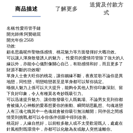
送貨及付款方
商品描述
了解更多
式
名稱:性愛符管手鏈
開光師傅:阿贊砌屈
開光年份:2568
功效:
顧名思義呢件聖物係感情、桃花魅力等方面發揮好大嘅功效。
可以讓人渾身散發誘人的魅力， 性愛符的愛情符管除了強大的人
緣以外，亦能令心儀對像關心自己，有助感情和好，而且更多了
財源不斷的功效喔!
單身人士會大旺你的桃花，讓你姻緣不斷，夜夜笙歌不論你是異
地戀，同性戀，明戀暗戀甚至是單身都可以幫你搞定。
喺個人魅力上係可以大大提升，能夠令其他人對你印象深刻、留
下良好印象，令人有種莫名奇妙既吸引力。
可以迅速提升魅力、讓你散發吸引人既氣場、不論男女見到你都
會被攝入心神般的愛慕想要你的衝動、瞬間胡思亂想、勾魂迷戀
人有三魂七魄其中一色魂就會被你吸引無法離開；同伴侶之間感
情受到挑戰,都可以令你係伴侶眼中得到改善。
桃花好，人緣自然好，以前較多敵人或不太受歡迎既人，處處在
針風相對既環境中，亦都可以化敵為友或敵人突然遠離你。