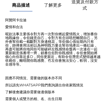
送貨及付款方
商品描述
了解更多
式
阿贊阿卡拉迪
愛情和合法
呢款法事主要係令對方再一次對你燃起愛情既火，增加番你
地既緣份，令佢鐘意自己，令對方有念頭唔想離開自己，另
外會幫你截一截斷對方身邊桃花，等佢個心係短期內只有
你，師傅會用法術以為神明既力量去幫你地牽出一條紅線，
再盡可能將你地同佢可能破碎左既感情命盤再一次連在一起
重新願意係番埋一齊，鎖番住佢對你既感情，令佢會開始將
D
個心向你靠近多
，同你更親近，有助令佢潛意式變得越來越
依賴你，離唔開你既感覺、冇左你會無法安心，軟弱，沒安
全感等等。
因應不同情況、需要做的版本亦不同
WHATSAPP
所以請先
我們查詢講出你依家既情況
了解後會建議你需要做邊個版本
需要個人或雙方的相、名、出生日期