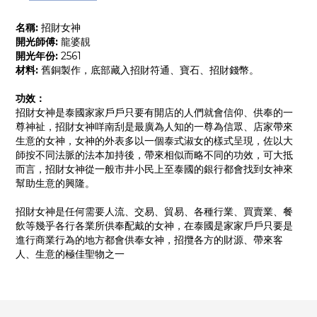
名稱:
招財女神
開光師傅:
龍婆靚
開光年份:
2561
材料:
舊銅製作，底部藏入招財符通、寶石、招財錢幣。
功效：
招財女神是泰國家家戶戶只要有開店的人們就會信仰、供奉的一
尊神祉，招財女神咩南刮是最廣為人知的一尊為信眾、店家帶來
生意的女神，女神的外表多以一個泰式淑女的樣式呈現，佐以大
師按不同法脈的法本加持後，帶來相似而略不同的功效，可大抵
而言，招財女神從一般市井小民上至泰國的銀行都會找到女神來
幫助生意的興隆。
招財女神是任何需要人流、交易、貿易、各種行業、買賣業、餐
飲等幾乎各行各業所供奉配戴的女神，在泰國是家家戶戶只要是
進行商業行為的地方都會供奉女神，招攬各方的財源、帶來客
人、生意的極佳聖物之一