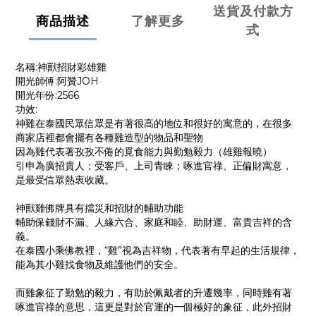
送貨及付款方
商品描述
了解更多
式
名稱:神獸招財彩雄雞
開光師傅:阿贊JOH
開光年份:2566
功效:
神雞在泰國民眾信眾是有著很高的地位和很好的寓意的，在很多
商家店裡都會擺有各種雞造型的物品和聖物
因為雞代表著孜孜不倦的覓食能力與勤勉毅力（雄雞報曉）
引申為廣招貴人；受客戶、上司青睞；啄進官祿、正偏財寓意，
是最受信眾熱衷收藏。
神獸雞佛牌具有擋災和招財的輔助功能
輔助保錢財不漏、人緣六合、家庭和睦、助財運、富貴吉祥的含
義。
在泰國小乘佛教裡，“雞”視為吉祥物，代表著有早起的生活規律，
能為其小雞找食物及維護他們的安全。
而雞象征了勤勉的毅力，有助於佩戴者的升遷幾率，同時雞有著
啄進官祿的意思，這更是對於官運的一個極好的象征，此外招財