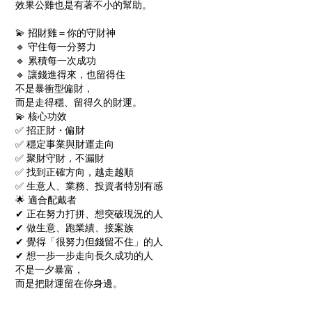
效果公雞也是有著不小的幫助。
💫 招財雞＝你的守財神
🔹 守住每一分努力
🔹 累積每一次成功
🔹 讓錢進得來，也留得住
不是暴衝型偏財，
而是走得穩、留得久的財運。
💫 核心功效
✅ 招正財・偏財
✅ 穩定事業與財運走向
✅ 聚財守財，不漏財
✅ 找到正確方向，越走越順
✅ 生意人、業務、投資者特別有感
🌟 適合配戴者
✔ 正在努力打拼、想突破現況的人
✔ 做生意、跑業績、接案族
✔ 覺得「很努力但錢留不住」的人
✔ 想一步一步走向長久成功的人
不是一夕暴富，
而是把財運留在你身邊。