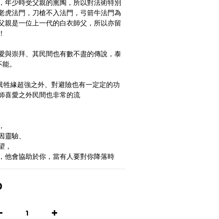
，年少時受父親的熏陶，所以對法術特別
老虎法門，刀槍不入法門，弓箭牛法門為
父親是一位上一代的白衣師父，所以亦留
！
愛與崇拜、其民間也有數不盡的傳說，泰
不能。
了異牲緣超強之外、對避險也有一定定的功
師喜愛之外民間也非常的流
，
因靈驗、
望，
，他會協助於你，當有人要對你降落時
0