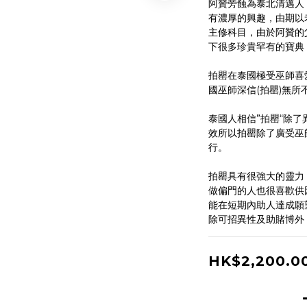
阿贊旁蝕為泰北清邁人
有濃厚的興趣，由期以
主修科目，由於阿贊的
下很多珍貴罕有的寶典
拍罌在泰國極受巫師喜
國巫師深信(拍罌)無所
泰國人相信”拍罌“除
效所以拍罌除了廣受巫
行。
拍罌具有很強大的靈力
做偏門的人也很喜歡供
能在短期內助人達成願
除可招異性及助賭博外
HK$2,200.0