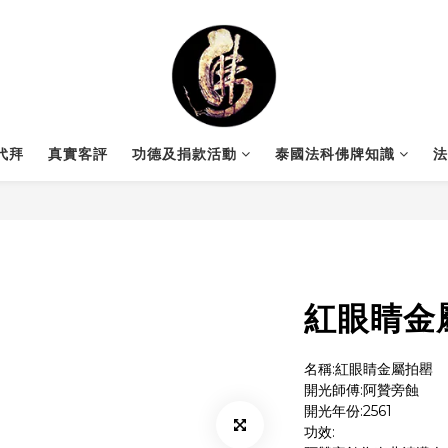
代拜
真實客評
功德及捐款活動
泰國法科佛牌知識
法
紅眼睛金
名稱:紅眼睛金屬拍罌
開光師傅:阿贊旁蝕
開光年份:2561
功效: