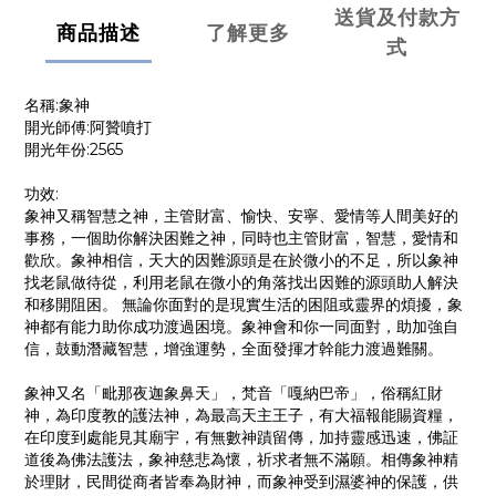
送貨及付款方
商品描述
了解更多
式
名稱:象神
開光師傅:阿贊噴打
開光年份:2565
功效:
象神又稱智慧之神，主管財富、愉快、安寧、愛情等人間美好的
事務，一個助你解決困難之神，同時也主管財富，智慧，愛情和
歡欣。象神相信，天大的因難源頭是在於微小的不足，所以象神
找老鼠做待從，利用老鼠在微小的角落找出因難的源頭助人解決
和移開阻困。 無論你面對的是現實生活的困阻或靈界的煩擾，象
神都有能力助你成功渡過困境。象神會和你一同面對，助加強自
信，鼓動潛藏智慧，增強運勢，全面發揮才幹能力渡過難關。
象神又名「毗那夜迦象鼻天」，梵音「嘎納巴帝」，俗稱紅財
神，為印度教的護法神，為最高天主王子，有大福報能賜資糧，
在印度到處能見其廟宇，有無數神蹟留傳，加持靈感迅速，佛証
道後為佛法護法，象神慈悲為懷，祈求者無不滿願。相傳象神精
於理財，民間從商者皆奉為財神，而象神受到濕婆神的保護，供