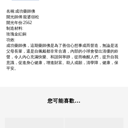
名稱:成功藥師佛
開光師傅:龍婆頌松
開光年份:2562
制造材料:
玫瑰金紅銅
功效:
成功藥師佛，這期藥師佛是為了善信心想事成而督造，無論是送
父母長輩，還是自佩戴都非常合適，內部的小球會發出清優的鈴
聲，令人內心充滿快樂、和諧與寧靜，從而喚醒人們，提升自我
意識，促進身心健康，增進財富。助人成願，清孽障，健康，保
平安。
您可能喜歡...