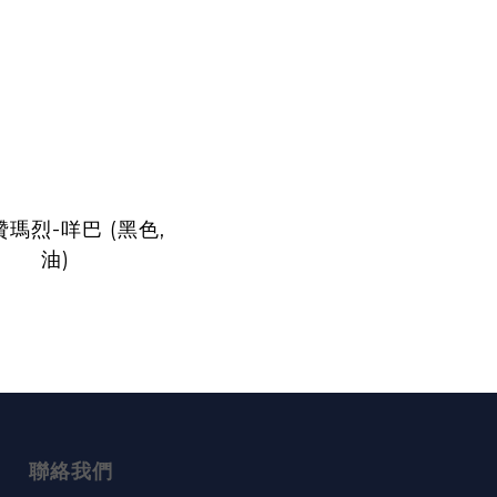
瑪烈-咩巴 (黑色,
油)
聯絡我們