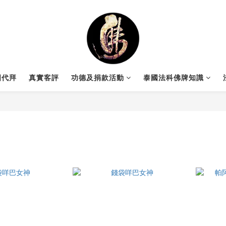
國代拜
真實客評
功德及捐款活動
泰國法科佛牌知識