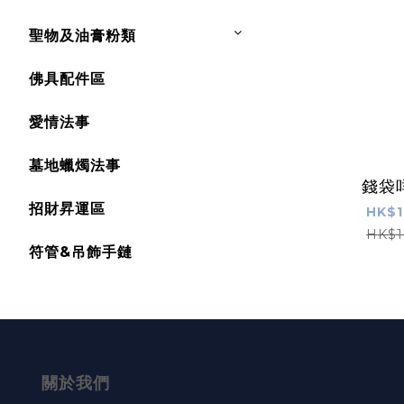
聖物及油膏粉類
佛具配件區
愛情法事
墓地蠟燭法事
錢袋
招財昇運區
HK$1
HK$1
符管&吊飾手鏈
關於我們