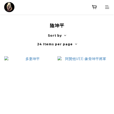
陰坤平
Sort by
24 Items per page