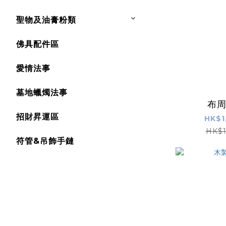
聖物及油膏粉類
佛具配件區
愛情法事
墓地蠟燭法事
布
招財昇運區
HK$1
HK$1
符管&吊飾手鏈