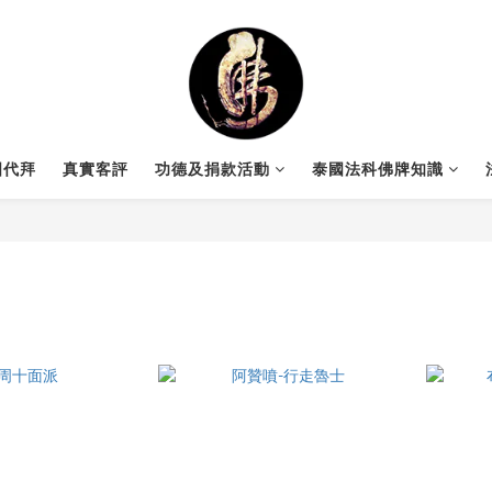
國代拜
真實客評
功德及捐款活動
泰國法科佛牌知識