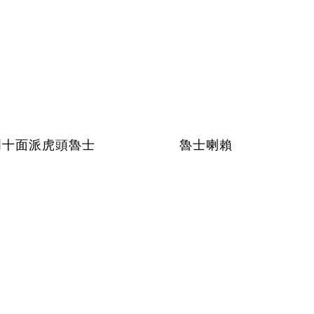
周十面派虎頭魯士
魯士喇賴