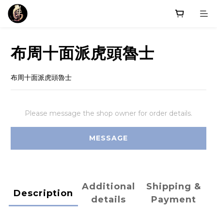
布周十面派虎頭魯士
布周十面派虎頭魯士
Please message the shop owner for order details.
MESSAGE
Additional
Shipping &
Description
details
Payment