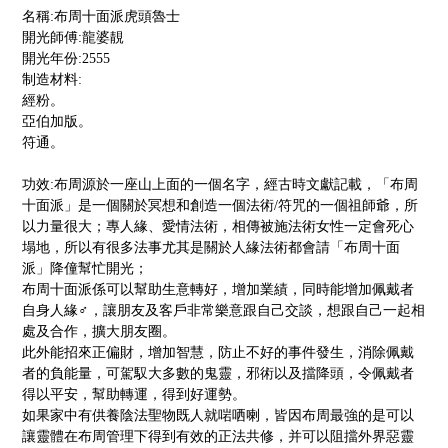
名稱
:布周十面派虎頭魯士
開光師傅
:龍婆靚
開光年份
:2555
制造材料
:
經粉。
亞伯加版。
符通。
功效
:布周源於一座山上面的一個名字，經古時文獻記載，「布周
十面派」是一個關於冥想和創造一個法術/符咒的一個祖師爺，所
以力量很大；專人緣、愛情法術，相傳被施法術女性一定會死心
塌地，所以有很多法事尤其是關於人緣法術都會請「布周十面
派」降僮幫忙開光；
布周十面派係可以幫助生意轉好，增加業績，同時能增加佩戴者
自身人緣
♂
️，讓朋友及客戶非常樂意跟自己交談，想跟自己一起相
處及合作，擴大朋友圈。
此外能招來正偏財，增加智慧，防止不好的事件發生，消除佩戴
者的負能量，可駕馭大多數的鬼靈，邪術以及擋降頭，令佩戴者
得以平安，幫助轉運，得到好運勢。
如果家中有供養陰法聖物既人就啱哂喇，皆因布周最強的是可以
讓靈體在布周管理下得到有效的正法共修，并可以阻擋外界惡靈