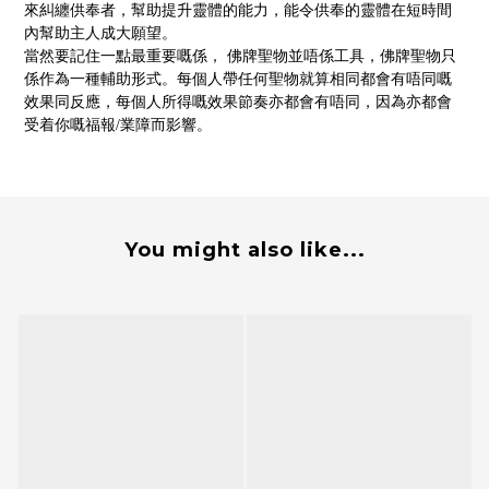
來糾纏供奉者，幫助提升靈體的能力，能令供奉的靈體在短時間
內幫助主人成大願望。
當然要記住一點最重要嘅係，
佛牌聖物並唔係工具，佛牌聖物只
係作為一種輔助形式。每個人帶任何聖物就算相同都會有唔同嘅
效果同反應，每個人所得嘅效果節奏亦都會有唔同，因為亦都會
受着你嘅福報/業障而影響。
You might also like...