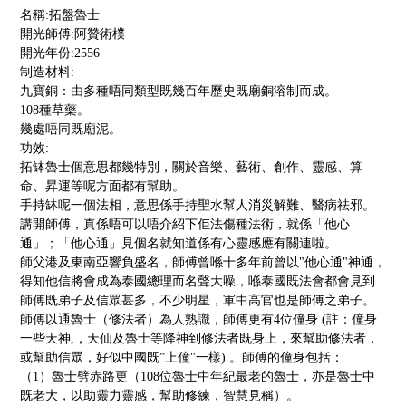
名稱
:拓盤魯士
開光師傅
:阿贊術樸
開光年份
:2556
制造材料
:
九寶銅：由多種唔同類型既幾百年歷史既廟銅溶制而成。
108種草藥。
幾處唔同既廟泥。
功效
:
拓缽魯士個意思都幾特別，關於音樂、藝術、創作、靈感、算
命、昇運等呢方面都有幫助。
手持缽呢一個法相，意思係手持聖水幫人消災解難、醫病祛邪。
講開師傅，真係唔可以唔介紹下佢法傷種法術，就係「他心
通」；「他心通」見個名就知道係有心靈感應有關連啦。
師父港及東南亞響負盛名，師傅曾喺十多年前曾以
"他心通"神通，
得知他信將會成為泰國總理而名聲大噪，喺泰國既法會都會見到
師傅既弟子及信眾甚多，不少明星，軍中高官也是師傅之弟子。
師傅以通魯士（修法者）為人熟識，師傅更有
4位僮身 (註：僮身
一些天神,，天仙及魯士等降神到修法者既身上，來幫助修法者，
或幫助信眾，好似中國既”上僮"一樣) 。師傅的僮身包括：
（
1）魯士劈赤路更（108位魯士中年紀最老的魯士，亦是魯士中
既老大，以助靈力靈感，幫助修練，智慧見稱）。