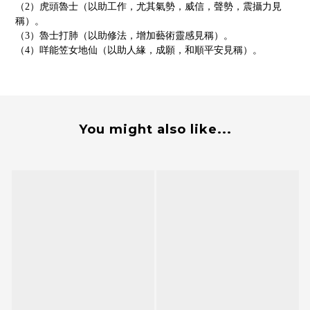
（
2）虎頭魯士（以助工作，尤其氣勢，威信，聲勢，震攝力見
稱）。
（
3）魯士打肺（以助修法，增加藝術靈感見稱）。
（
4）咩能笠女地仙（以助人緣，成願，和順平安見稱）。
You might also like...