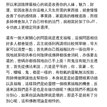
所以來說陰牌最核心的就是改善你的人緣，魅力，財
運。皆因改善左你這種人天生所需的東西後，就會慢慢
改善了你的感情路，事業路，家庭路的種種道路，而很
多師傅會加入了自己特有的法門，就相當於加了Buff，
令功效上更穩定同多選擇。
還有一個大家關心的問題就是透支福報，這個問題相信
好多人都會疑惑，店主就係到再講得比較簡單啲，等大
家可以清楚一點；首先將自己既福報比作一張信用卡，
我地就算唔供奉任何陰牌或佛牌都係會消耗，亦係要去
還的，密碼亦都係我地自己手上面！而鬼沒有能力去透
支，首先從佛法來說，六道是平等的，你，富豪，乞
丐，螻蟻，鬼，都是一樣的，有怨氣的靈氣無法投胎，
而師傅做牌讓他去幫助你，本身就是是給靈體積累功德
以及福報，這樣我們是給靈體一個積累福報的機會，反
過來說我們是不是也是在做功德呢？佛說我們不應該有
分別心，如果你認為陰牌就是壞的，那是不是就有了分
別心呢，這和佛教理論是相悖的。