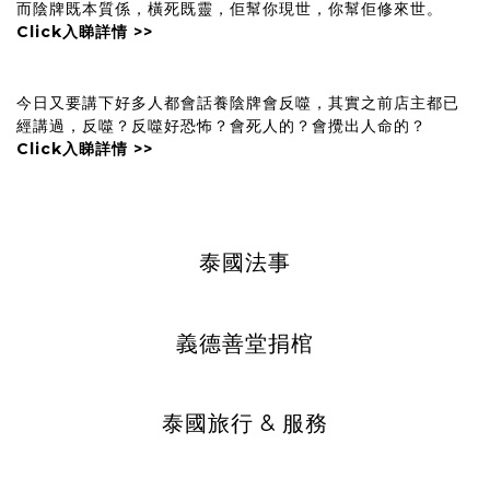
而陰牌既本質係，橫死既靈，佢幫你現世，你幫佢修來世。
Click入睇詳情
>>
今日又要講下好多人都會話養陰牌會反噬，其實之前店主都已
經講過，反噬？反噬好恐怖？會死人的？會攪出人命的？
Click入睇詳情
>>
泰國法事
義德善堂捐棺
泰國旅行 & 服務