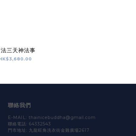
古法三天神法事
HK$3,680.00
聯絡我們
E-MAIL: thainicebuddha@gmail.com
聯絡電話: 64332543
門市地址: 九龍旺角洗衣街金雞廣場2617