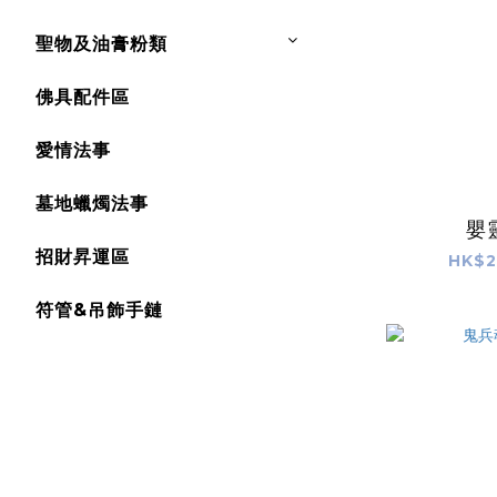
聖物及油膏粉類
佛具配件區
愛情法事
墓地蠟燭法事
嬰
招財昇運區
HK$2
符管&吊飾手鏈