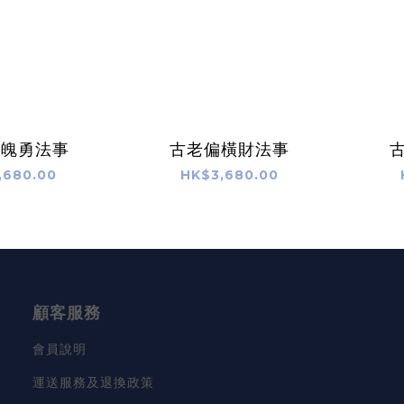
魂魄勇法事
古老偏橫財法事
,680.00
HK$3,680.00
顧客服務
會員說明
運送服務及退換政策