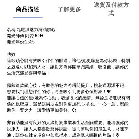
送貨及付款方
商品描述
了解更多
式
名稱:九尾狐魅力灣油鎖心
開光師傅:阿贊JOH
開光年份:2565
功效:
這款鎖心能有效吸引伴侶的財運，讓他/她更願意為你花錢，特別
之處還可以招男人財，讓對方為你開單跑業績，吸引他，讓你的
生活充滿驚喜與幸福！
佩戴這款鎖心後，有助你的魅力將瞬間提升，桃花運源源不絕。
想要找到理想伴侶的你，將會吸引到更多心儀對象！💖
能讓心儀的他/她為你心動，增強彼此的感情。無論是增進現有關
係的親密度，還是讓男朋友對你更加死心塌地、一心一意，都能
助你一臂之力，讓愛情更加美好。💞
亦有助能擁有良好的人緣對於事業和生活至關重要。能增強你的
說服力，讓人人都喜歡聽你說話，從而幫助你招攬生意，財運亨
通，讓你在社交場合中如魚得水，成為眾人矚目的焦點！🌟