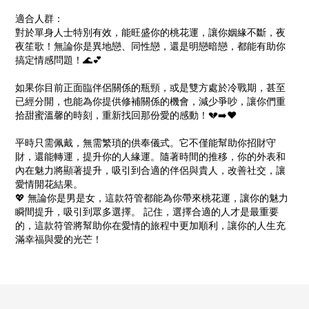
適合人群：
對於單身人士特別有效，能旺盛你的桃花運，讓你姻緣不斷，夜
夜笙歌！無論你是異地戀、同性戀，還是明戀暗戀，都能有助你
搞定情感問題！🌊💕
如果你目前正面臨伴侶關係的瓶頸，或是雙方處於冷戰期，甚至
已經分開，也能為你提供修補關係的機會，減少爭吵，讓你們重
拾甜蜜溫馨的時刻，重新找回那份愛的感動！💔➡️❤️
平時只需佩戴，無需繁瑣的供奉儀式。它不僅能幫助你招財守
財，還能轉運，提升你的人緣運。隨著時間的推移，你的外表和
內在魅力將顯著提升，吸引到合適的伴侶與貴人，改善社交，讓
愛情開花結果。
💖 無論你是男是女，這款符管都能為你帶來桃花運，讓你的魅力
瞬間提升，吸引到眾多選擇。 記住，選擇合適的人才是最重要
的，這款符管將幫助你在愛情的旅程中更加順利，讓你的人生充
滿幸福與愛的光芒！