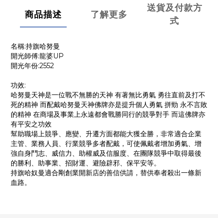
送貨及付款方
商品描述
了解更多
式
名稱:持旗哈努曼
開光師傅:龍婆UP
開光年份:2552
功效:
哈努曼天神是一位戰不無勝的天神 有著無比勇氣 勇往直前及打不
死的精神 而配戴哈努曼天神佛牌亦是提升個人勇氣 拼勁 永不言敗
的精神 在商場及事業上永遠都會戰勝同行的競爭對手 而這佛牌亦
有平安之功效
幫助職場上競爭、應變、升遷方面都能大獲全勝，非常適合企業
主管、業務人員、行業競爭多者配戴，可使佩戴者增加勇氣、增
強自身鬥志、威信力、助權威及信服度、在團隊競爭中取得最後
的勝利、助事業、招財運、避險辟邪、保平安等。
持旗哈奴曼適合剛創業開新店的善信供請，替供奉者殺出一條新
血路。