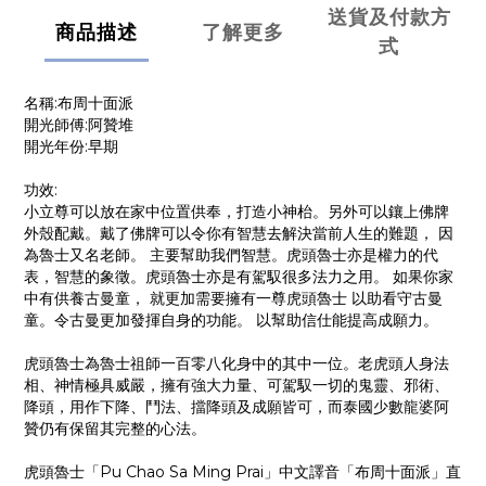
送貨及付款方
商品描述
了解更多
式
名稱:布周十面派
開光師傅:阿贊堆
開光年份:早期
功效:
小立尊可以放在家中位置供奉，打造小神枱。另外可以鑲上佛牌
外殼配戴。戴了佛牌可以令你有智慧去解決當前人生的難題， 因
為魯士又名老師。 主要幫助我們智慧。虎頭魯士亦是權力的代
表，智慧的象徵。虎頭魯士亦是有駕馭很多法力之用。 如果你家
中有供養古曼童， 就更加需要擁有一尊虎頭魯士 以助看守古曼
童。令古曼更加發揮自身的功能。 以幫助信仕能提高成願力。
虎頭魯士為魯士祖師一百零八化身中的其中一位。老虎頭人身法
相、神情極具威嚴，擁有強大力量、可駕馭一切的鬼靈、邪術、
降頭，用作下降、鬥法、擋降頭及成願皆可，而泰國少數龍婆阿
贊仍有保留其完整的心法。
虎頭魯士「Pu Chao Sa Ming Prai」中文譯音「布周十面派」直