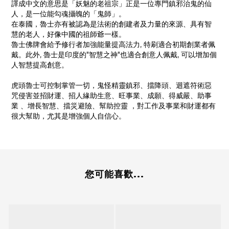
譯成中文的意思是「妖魅的老祖宗」正是一位專門鎮邪治鬼的仙
人，是一位能勾魂攝魄的「鬼師」。
在泰國，魯士亦有被認為是法術的創建者及力量的來源、具有智
慧的老人，好像中國的祖師爺一樣。
魯士佛牌會給予修行者加強能量提高法力, 特刷適合初期創業者佩
戴。此外, 魯士是印度的"智慧之神"也適合創意人佩戴, 可以增加個
人智慧提高創意。
虎頭魯士可控制掌管一切，鬼怪精靈鎮邪、擋降頭、迴遮符術惡
咒侵害並招財運、招人緣助生意、旺事業、成願、得威嚴、助事
業 、增長智慧、擋災避險、幫助控靈 ，對工作及事業和財運都有
很大幫助，尤其是增強個人自信心。
您可能喜歡...