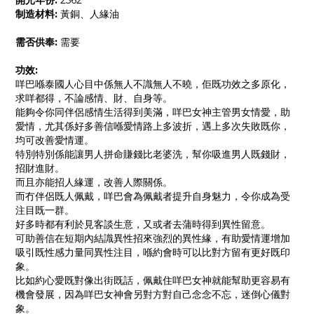
開光年份:
2562
制造材料:
黃銅、人緣油
需否供奉:
需要
功效:
咩巴喺泰國人心目中係無人不識無人不曉，佢既功效之多原化，
求咩都得，不論感情、財、自身等。
能夠令你同伴侶感情生活得到美滿，咩巴女神主管男女情愛，助
愛情，尤其係好多善信喺愛情路上多波折，遇上多次失敗既你，
均可改善愛情運。
特別特別係能讓男人拼命賺錢比老婆洗，幫你吸進男人既錢財，
招財進財。
‍而且亦能招人緣運，改善人際關係。
而冇伴侶既人佩戴，咩巴會為佩戴者提升自身魅力，令你成為受
注目既一群。
好多時都有利於見客談生意，又或者去蒲時得到異性留意。
可助善信在短期內結識異性招來強烈的異性緣，有助愛情運增加
吸引既性感力量同異性注目，喺約會時可以比對方留有更好既印
象。
比如約心愛既對像出街既話，佩戴住咩巴女神就能幫助更容易有
機會發展，因為咩巴女神會另對方對自己念念不忘，迷倒心儀對
象。