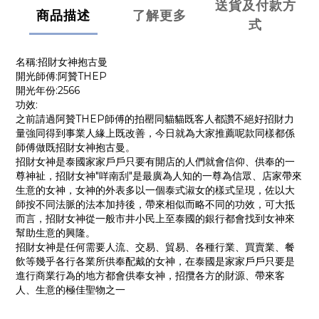
送貨及付款方
商品描述
了解更多
式
名稱:招財女神抱古曼
開光師傅:阿贊THEP
開光年份:2566
功效:
之前請過阿贊THEP師傅的拍罌同貓貓既客人都讚不絕好招財力
量強同得到事業人緣上既改善，今日就為大家推薦呢款同樣都係
師傅做既招財女神抱古曼。
招財女神是泰國家家戶戶只要有開店的人們就會信仰、供奉的一
尊神祉，招財女神"咩南刮"是最廣為人知的一尊為信眾、店家帶來
生意的女神，女神的外表多以一個泰式淑女的樣式呈現，佐以大
師按不同法脈的法本加持後，帶來相似而略不同的功效，可大抵
而言，招財女神從一般市井小民上至泰國的銀行都會找到女神來
幫助生意的興隆。
招財女神是任何需要人流、交易、貿易、各種行業、買賣業、餐
飲等幾乎各行各業所供奉配戴的女神，在泰國是家家戶戶只要是
進行商業行為的地方都會供奉女神，招攬各方的財源、帶來客
人、生意的極佳聖物之一