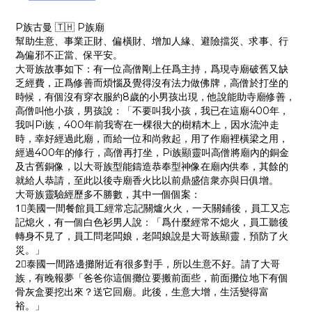
P族古曼 🇹🇭 P族廟
幫助生意、事業正財、偏橫財、增加人緣、避險擋災、求事、行
為偏邪不正當、保平安。
大哥族故事如下：有一位高僧剛上任爲主持，爲現寺廟破舊又缺
乏經費，正爲修善而煩惱及覺得沒有法力做佛牌，高僧於打坐的
時候，有個沒有穿衣服約8歲的小男孩出現，他說能助寺廟修善，
高僧叫他小孩，男孩說：「不要叫我小孩，我已在這廟400年，
我叫Pi族，400年前我寄在一棵很大的樹精木上，因水流沖走
時，幸好經過此廟，而給一位和尚救起，用了作廟裡橫梁之用，
經過400年的修行，高僧再打坐，Pi族顯靈叫高僧將廟內的銅金
及古舊銅像，以大哥族型能鑄造恭奉型神像在廟內供奉，其餘的
就給人恭請，至此以後寺廟香火比以前鼎盛信衆亦與日俱增。
大哥族靈驗經歷多不勝數，其中一個個案：
1⃣️美國一間餐館員工經常忘記關爐火火，一天關鋪後，員工又忘
記熄火，有一個白色衫男人說：「爲什麼經常不熄火，員工聽後
轉身不見了，員工問老闆娘，老闆娘說是大哥族顯靈，預防了火
災。」
2⃣️泰國一間路邊攤附近有很多對手，所以生意不好。請了大哥
族，有晚報夢「爸爸你這個攤位要搬前面些，前面攤位地下有個
骨灰盒要挖出來？送它回廟。此後，生意大增，生活變得富
裕。」