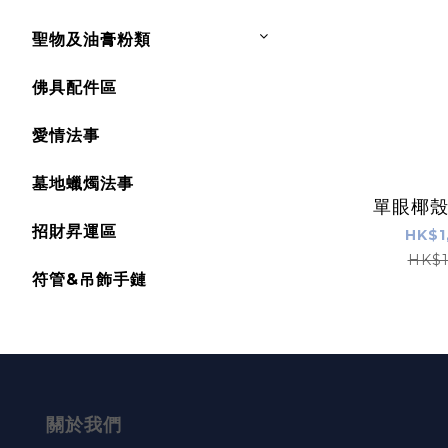
聖物及油膏粉類
佛具配件區
愛情法事
墓地蠟燭法事
單眼椰
招財昇運區
HK$1
HK$1
符管&吊飾手鏈
關於我們