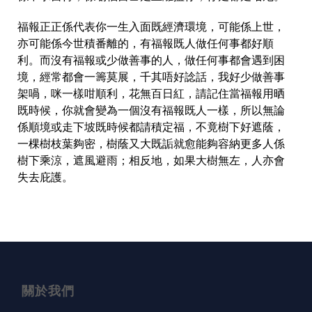
福報正正係代表你一生入面既經濟環境，可能係上世，
亦可能係今世積番離的，有福報既人做任何事都好順
利。而沒有福報或少做善事的人，做任何事都會遇到困
境，經常都會一籌莫展，千其唔好諗話，我好少做善事
架喎，咪一樣咁順利，花無百日紅，請記住當福報用晒
既時候，你就會變為一個沒有福報既人一樣，所以無論
係順境或走下坡既時候都請積定福，不竟樹下好遮蔭，
一棵樹枝葉夠密，樹蔭又大既詬就愈能夠容納更多人係
樹下乘涼，遮風避雨；相反地，如果大樹無左，人亦會
失去庇護。
關於我們