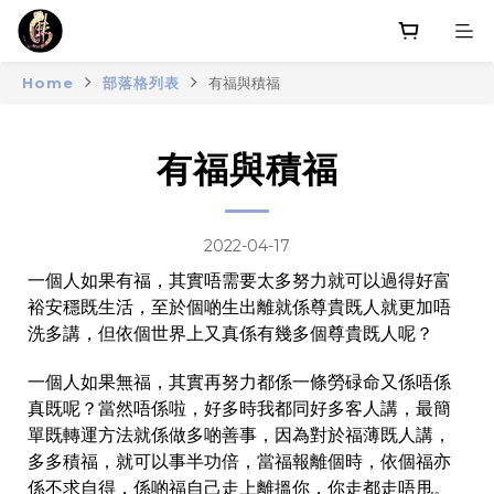
Home
部落格列表
有福與積福
有福與積福
2022-04-17
一個人如果有福，其實唔需要太多努力就可以過得好富
裕安穩既生活，至於個啲生出離就係尊貴既人就更加唔
洗多講，但依個世界上又真係有幾多個尊貴既人呢？
一個人如果無福，其實再努力都係一條勞碌命又係唔係
真既呢？當然唔係啦，好多時我都同好多客人講，最簡
單既轉運方法就係做多啲善事，因為對於福薄既人講，
多多積福，就可以事半功倍，當福報離個時，依個福亦
係不求自得，係啲福自己走上離搵你，你走都走唔甩。